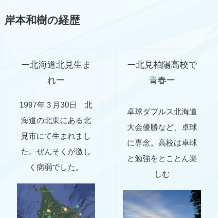
岸本和樹の経歴
ー北海道北見生ま
ー北見柏陽高校で
れー
青春ー
1997年３月30日 北
卓球ダブルス北海道
海道の北東にある北
大会優勝など、卓球
見市にて生まれまし
に専念。高校は卓球
た。ぜんそくが激し
と勉強をとことん楽
く病弱でした。
しむ